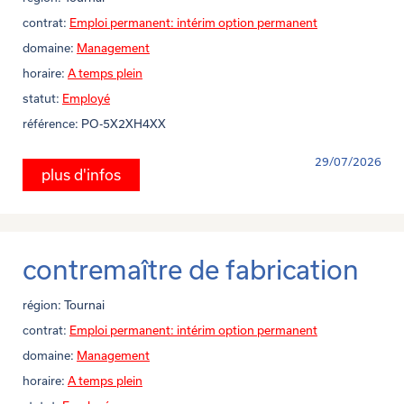
contrat:
Emploi permanent: intérim option permanent
domaine:
Management
horaire:
A temps plein
statut:
Employé
référence:
PO-5X2XH4XX
29/07/2026
plus d'infos
contremaître de fabrication
région:
Tournai
contrat:
Emploi permanent: intérim option permanent
domaine:
Management
horaire:
A temps plein