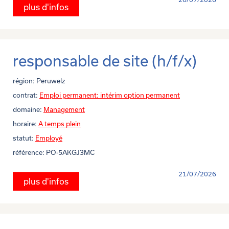
plus d'infos
responsable de site (h/f/x)
région:
Peruwelz
contrat:
Emploi permanent: intérim option permanent
domaine:
Management
horaire:
A temps plein
statut:
Employé
référence:
PO-5AKGJ3MC
21/07/2026
plus d'infos