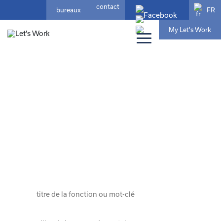
contact
FR
bureaux
My Let's Work
accueil
/ Emplois
votre travail idéal ?
qui correspond à qui vous êtes et où
se trouve votre avenir
choisissez parmi 393 emploi ici