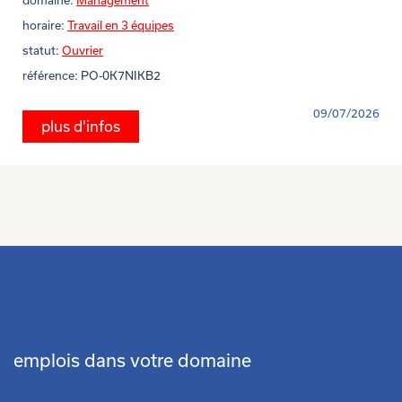
domaine:
Management
horaire:
Travail en 3 équipes
statut:
Ouvrier
référence:
PO-0K7NIKB2
09/07/2026
plus d'infos
emplois dans votre domaine