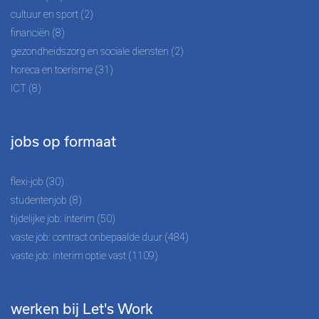
cultuur en sport (2)
financiën (8)
gezondheidszorg en sociale diensten (2)
horeca en toerisme (31)
ICT (8)
jobs op formaat
flexi-job (30)
studentenjob (8)
tijdelijke job: interim (50)
vaste job: contract onbepaalde duur (484)
vaste job: interim optie vast (1109)
werken bij Let's Work