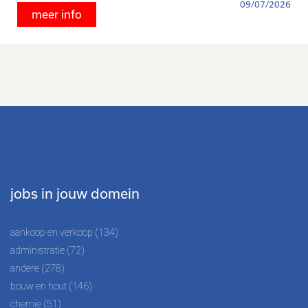
09/07/2026
meer info
jobs in jouw domein
aankoop en verkoop (134)
administratie (72)
andere (278)
bouw en hout (146)
chemie (51)