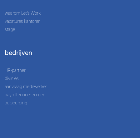
waarom Let's Work
vacatures kantoren
stage
bedrijven
HR-partner
divisies
aanvraag medewerker
payroll zonder zorgen
outsourcing