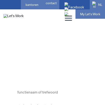
contact
NL
kantoren
My Let's Work
home
/ Jobs
jouw ideale job?
die past bij wie jij bent en
waar jouw toekomst ligt
kies hier uit 1681 jobs