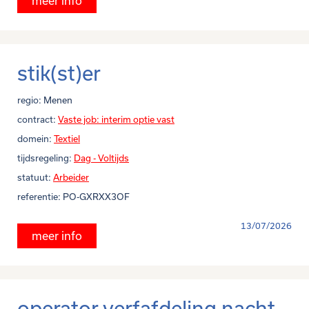
meer info
stik(st)er
regio:
Menen
contract:
Vaste job: interim optie vast
domein:
Textiel
tijdsregeling:
Dag - Voltijds
statuut:
Arbeider
referentie:
PO-GXRXX3OF
13/07/2026
meer info
operator verfafdeling nacht