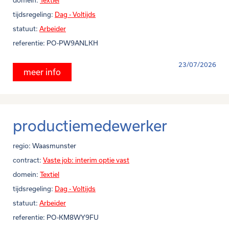
domein:
Textiel
tijdsregeling:
Dag - Voltijds
statuut:
Arbeider
referentie:
PO-PW9ANLKH
23/07/2026
meer info
productiemedewerker
regio:
Waasmunster
contract:
Vaste job: interim optie vast
domein:
Textiel
tijdsregeling:
Dag - Voltijds
statuut:
Arbeider
referentie:
PO-KM8WY9FU